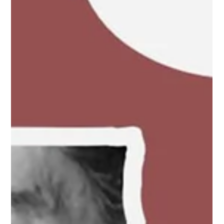
三位香港新晉音樂家馬金怡 、歐陽洛森、謝淑怡、將會
聯袂天琴館藝術總監張天麒，在今個暑假於香港中文大學
利希慎音樂廳舉行演奏會。 是次音樂會曲目涵蓋古典音
樂，爵士樂、探戈和電影音樂。四位音樂家會輪流組合演
出，當中包括《莫札特第18號G大調小提琴奏鳴曲》第一
樂章、《貝多芬告別奏鳴...