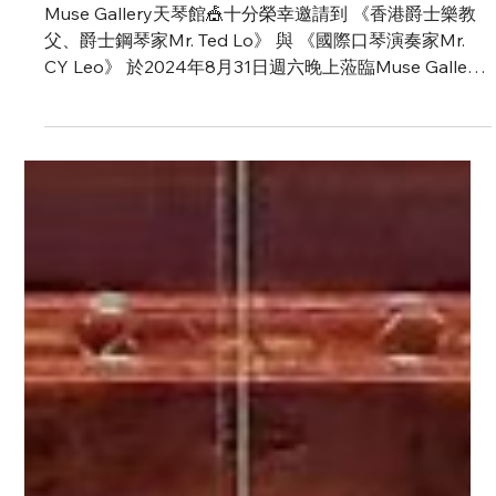
香港爵士音樂教父Ted Lo
及國際口琴家CY Leo在天
琴館, Muse Gallery共同呈
獻一場爵士樂二重奏演出
Muse Gallery天琴館🎪十分榮幸邀請到 《香港爵士樂教
父、爵士鋼琴家Mr. Ted Lo》 與 《國際口琴演奏家Mr.
CY Leo》 於2024年8月31日週六晚上蒞臨Muse Gallery
天琴館🎪，將帶來一場出色💫的爵士二重奏表演🎫！屆時
將以傳奇的...