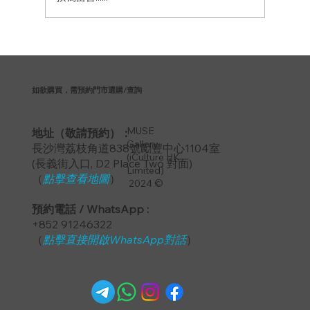
篎斯交響樂團、巴赫音樂教室、天琴館聯
合主辦演奏會系列Recital Series
如欲購買，需預約門市選購/查詢
MUSE
地址（敬請預約）：
Gallery
長沙灣荔枝角道838號勵豐中心1104室
(iCulture HK
​(長義街入口, D2 Place Two 對面)
Limited)
（
點擊查看地圖
）
2024 ©
預約電話 / WhatsApp :
+852 91246322
（
點擊直接開啟WhatsApp對話
）