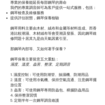
專業的保養能延長每部鋼琴的壽命
我們的專業調音師可為客戶提供一站式服務，包括：
鋼琴檢查及維修服務
提供評估狀態，鋼琴保養檢驗
鋼琴用料主要由木材、絨布和金屬等材料造成、而香
港比較潮濕、木材絨布等會受潮及發脹、因此鋼琴維
修問題十居其九是由天氣因素引至。
那鋼琴內部等、又如何著手保養？
鋼琴保養主要留意五大重點：
濕度、溫度、蟲害、整潔、定期調音
1. 濕度控制：可使用防潮管、抽濕機、防潮用品
2. 溫度：可使用冷氣機、保持空氣流通、注意鋼琴擺
放位置
3. 蟲害：可使用鋼琴專用防蟲包、樟腦防蟲用品
4. 保持整潔習慣
5. 定期半年一次鋼琴調音維護