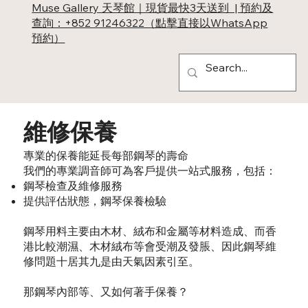
Muse Gallery 天琴館｜現貨最快3天送到 | 預約及
查詢：+852 91246322（點擊直接以WhatsApp
預約）
維修保養
專業的保養能延長每部鋼琴的壽命
我們的專業調音師可為客戶提供一站式服務，包括：
鋼琴檢查及維修服務
提供評估狀態，鋼琴保養檢驗
鋼琴用料主要由木材、絨布和金屬等材料造成、而香
港比較潮濕、木材絨布等會受潮及發脹、因此鋼琴維
修問題十居其九是由天氣因素引至。
那鋼琴內部等、又如何著手保養？