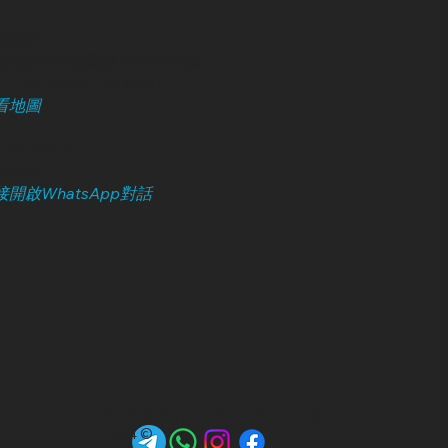
請預約）：
角道838號勵豐中心1104室
, D2 Place Two 對面)
看地圖
）
 WhatsApp :
246322
開啟WhatsApp對話
）
MUSE Gallery (iCulture HK Limited)
2024 ©