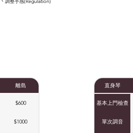
整手感(Regulation)
離島
直身琴
$600
基本上門檢查
$1000
單次調音