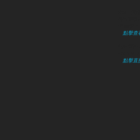
地址（敬
長沙灣荔枝
​(長義街入口
（
點擊查
預約電話 /
+852 91
（
點擊直接