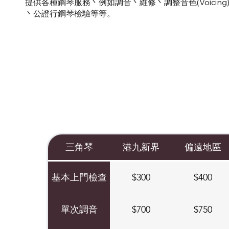
提供各種鋼琴服務丶例如調音丶維修丶調整音色(Voicing)丶調
丶公證行鋼琴檢驗等等。
三角琴
港九新界
偏遠地區
基本上門檢查
$300
$400
單次調音
$700
$750