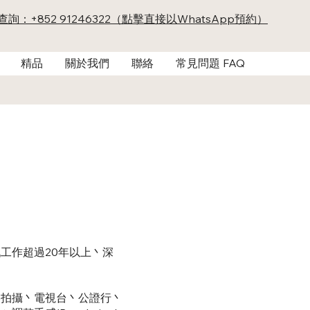
及查詢：+852 91246322（點擊直接以WhatsApp預約）
精品
關於我們
聯絡
常見問題 FAQ
工作超過20年以上丶深
影拍攝丶電視台丶公證行丶