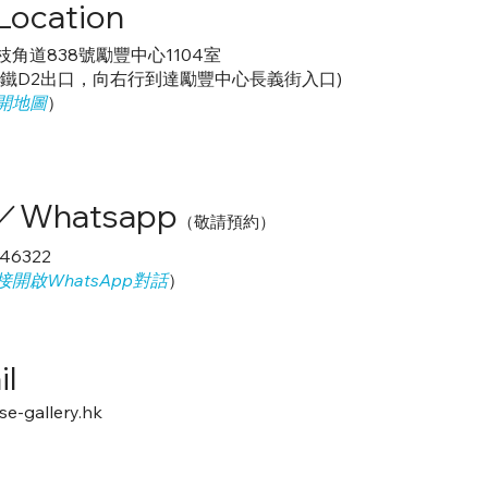
ocation
枝角道838號勵豐中心
1104室
地鐵D2出口，向右行到達勵豐中心長義街入口)
開地圖
）
Whatsapp
（敬請預約）
246322
開啟WhatsApp對話
）
il
e-gallery.hk