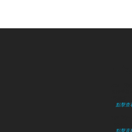
如欲
地址（敬
長沙灣荔枝
​(長義街入口
（
點擊查
預約電話 /
+852 91
（
點擊直接