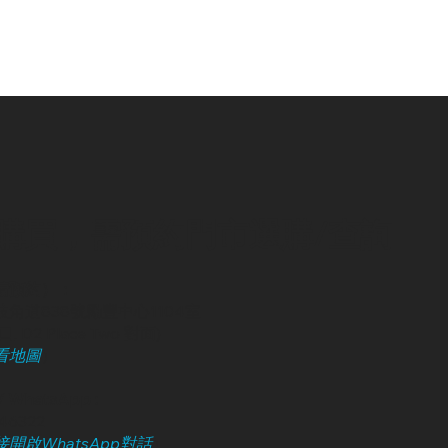
購買，需預約門市選購/查詢
請預約）：
角道838號勵豐中心1104室
, D2 Place Two 對面)
看地圖
）
 WhatsApp :
246322
開啟WhatsApp對話
）