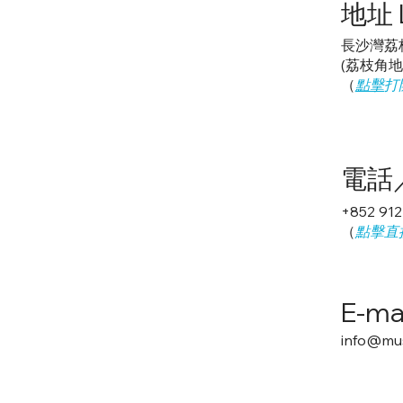
地址 L
長沙灣荔
(荔枝角
（
點擊
打
電話／
+852 91
（
點擊直接
E-ma
info@mus