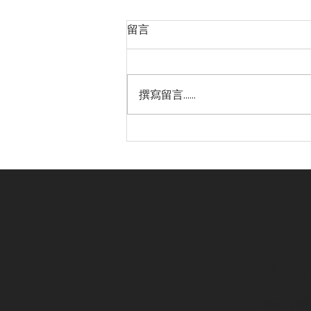
留言
撰寫留言......
香港爵士音樂教父Ted Lo及國
際口琴家CY Leo在天琴館,
Muse Gallery共同呈獻一場
爵士樂二重奏演出
如欲
地址（敬