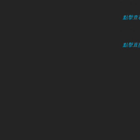
長沙灣荔枝
​(長義街入口
（
點擊查
預約電話 /
+852 91
（
點擊直接