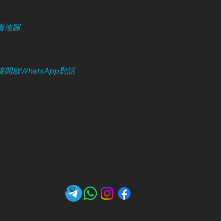
角道838號勵豐中心1104室
, D2 Place Two 對面)
看地圖
）
 WhatsApp :
246322
開啟WhatsApp對話
）
MUSE Gallery (iCulture HK Limited)
2024 ©