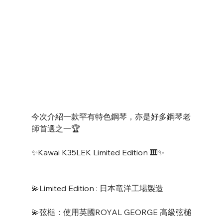
今次介紹一款罕有特色鋼琴，亦是好多鋼琴老
師首選之一🏆
✨Kawai K35LEK Limited Edition 🎹✨
💫Limited Edition : 日本竜洋工場製造
💫弦槌：使用英國ROYAL GEORGE 高級弦槌