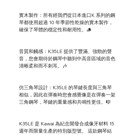
實木製作：所有經我們從日本進口K 系列的鋼
琴都使用超過 10 年季節性乾燥的實木製作，
確保了琴體的穩定性和耐用性。🪵
音質和觸感：K35LE 提供了豐滿、強勁的聲
音，您會期待於鋼琴中聽到中高音區域的音色
清晰柔和而不刺耳。🎶
仿三角琴設計：K35LE 的琴鍵長度與三角琴
相似，因此在彈奏時您會感覺像是在彈奏一架
三角鋼琴，琴鍵的重量感和共鳴性更佳。🎼
K35LE 是 Kawai 為紀念開發合成像牙材料 15 
週年而限量生產的特別版型號。 這款鋼琴結