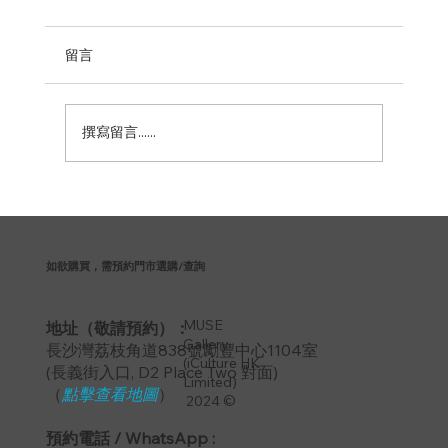
留言
學音樂的4大好處
撰寫留言......
如欲購買，需預約門市選購/查詢
MUSE
地址（敬請預約）：
Gallery
長沙灣荔枝角道838號勵豐中心1104室
(iCulture HK
​(長義街入口, D2 Place Two 對面)
Limited)
（
點擊查看地圖
）
2024 ©
預約電話 / WhatsApp :