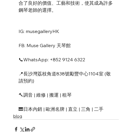
合了良好的價值、工藝和技術，使其成為許多
鋼琴老師的選擇。
IG: musegalleryHK
FB: Muse Gallery 天琴館
📞WhatsApp: +852 9124 6322
📍長沙灣荔枝角道838號勵豐中心1104室 (敬
請預約)
🔨調音 | 維修 | 搬運 | 租琴
🎹日本內銷 | 歐洲名牌 | 直立 | 三角 | 二手
blog