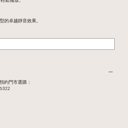
SH3型的卓越靜音效果。
 或 預約門市選購：
46322