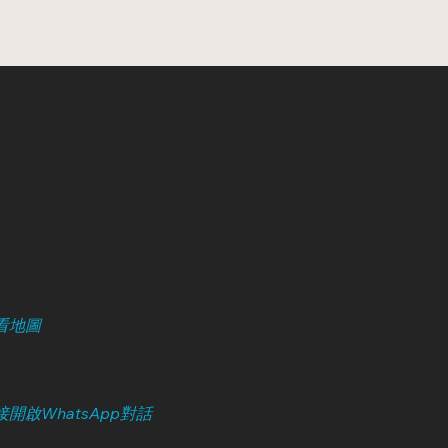
購買，需預約門市選購/查詢
請預約）：
角道838號勵豐中心1104室
, D2 Place Two 對面)
看地圖
）
 WhatsApp :
246322
開啟WhatsApp對話
）