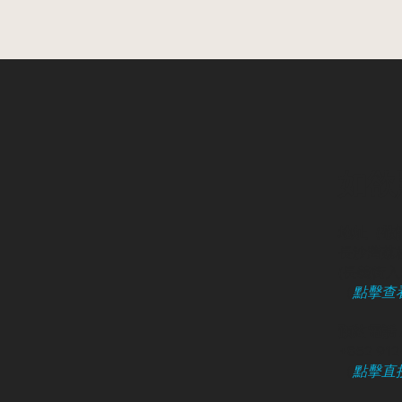
如欲
地址（敬
長沙灣荔枝
​(長義街入口
（
點擊查
預約電話 /
+852 91
（
點擊直接