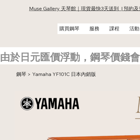
Muse Gallery 天琴館｜現貨最快3天送到 | 預約
購買鋼琴
服務
課程
活動
由於日元匯價浮動，鋼琴價錢會
鋼琴
Yamaha YF101C 日本內銷版
>