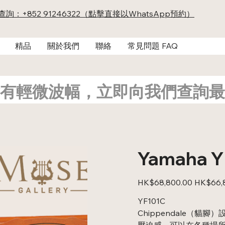
及查詢：+852 91246322（點擊直接以WhatsApp預約）
精品
關於我們
聯絡
常見問題 FAQ
有輕微波幅，立即向我們查詢最
Yamaha 
原
促
HK$68,800.00
HK$66,
始
銷
價
價
YF101C
格
格
Chippendale（
壓迫感，可以在各種場