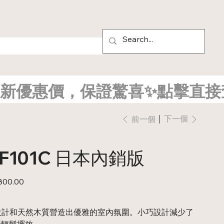
新優惠價，保證驚喜✨點擊直接
下一個
前一個
YF101C 日本內銷版
800.00
貓腳）設計和天然木質營造出優雅的室內氛圍。小巧設計減少了
所輕鬆擺放。