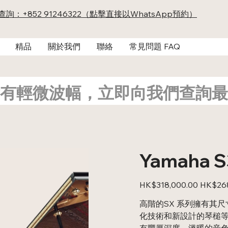
及查詢：+852 91246322（點擊直接以WhatsApp預約）
精品
關於我們
聯絡
常見問題 FAQ
有輕微波幅，立即向我們查詢最
Yamaha
原
促
HK$318,000.00
HK$268
始
銷
價
價
高階的SX 系列擁有其尺
格
格
化技術和新設計的琴槌
有豐厚深度、溫暖的音色