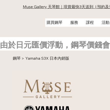
Muse Gallery 天琴館｜現貨最快3天送到 | 預約
購買鋼琴
服務
課程
活動
由於日元匯價浮動，鋼琴價錢會
鋼琴
Yamaha S3X 日本內銷版
>