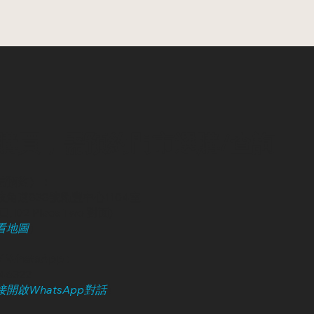
購買，需預約門市選購/查詢
請預約）：
角道838號勵豐中心1104室
, D2 Place Two 對面)
看地圖
）
 WhatsApp :
246322
開啟WhatsApp對話
）