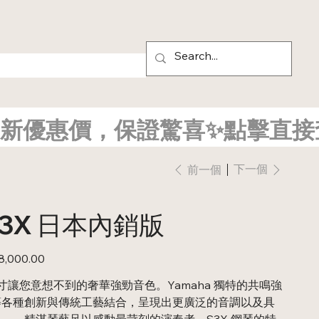
新優惠價，保證驚喜✨點擊直接
下一個
前一個
 S3X 日本內銷版
,000.00
寸讓您意想不到的奢華強勁音色。Yamaha 獨特的共鳴強
等各種創新與傳統工藝結合，呈現出更廣泛的音調以及具
——精湛琴藝足以感動最苛刻的演奏者。S3X 鋼琴的特