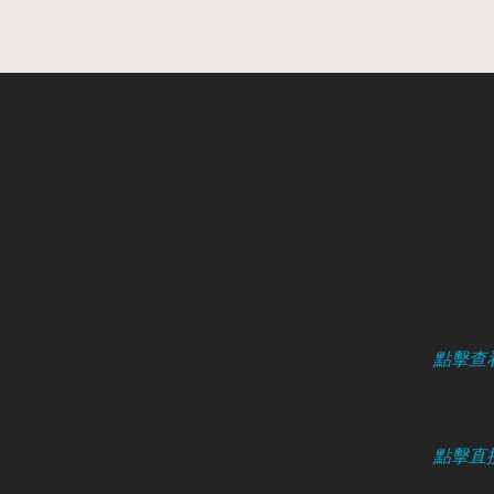
如欲
地址（敬
長沙灣荔枝
​(長義街入口
（
點擊查
預約電話 /
+852 91
（
點擊直接