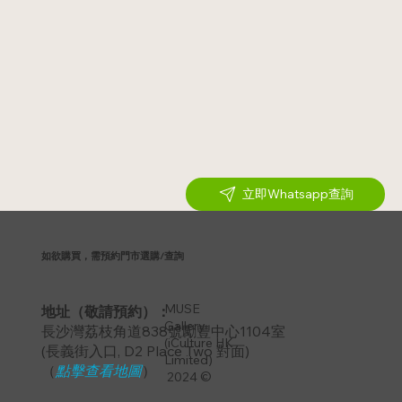
立即Whatsapp查詢
如欲購買，需預約門市選購/查詢
MUSE
地址（敬請預約）：
Gallery
長沙灣荔枝角道838號勵豐中心1104室
(iCulture HK
​(長義街入口, D2 Place Two 對面)
Limited)
（
點擊查看地圖
）
2024 ©