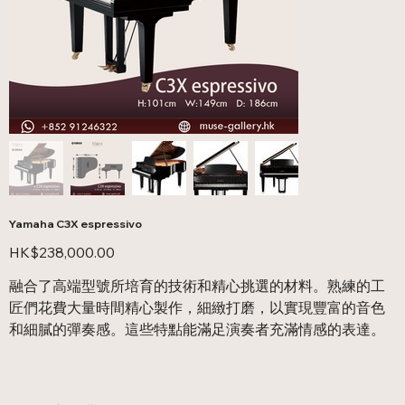
Yamaha C3X espressivo
價
HK$238,000.00
格
融合了高端型號所培育的技術和精心挑選的材料。熟練的工
匠們花費大量時間精心製作，細緻打磨，以實現豐富的音色
和細膩的彈奏感。這些特點能滿足演奏者充滿情感的表達。