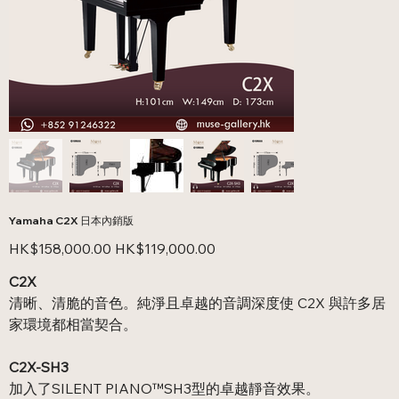
Yamaha C2X 日本內銷版
原
促
HK$158,000.00
HK$119,000.00
始
銷
價
價
C2X
格
格
清晰、清脆的音色。純淨且卓越的音調深度使 C2X 與許多居
家環境都相當契合。
C2X-SH3
加入了SILENT PIANO™SH3型的卓越靜音效果。