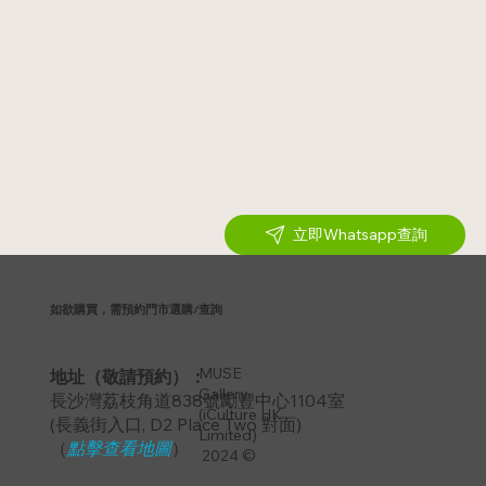
立即Whatsapp查詢
如欲購買，需預約門市選購/查詢
MUSE
地址（敬請預約）：
Gallery
長沙灣荔枝角道838號勵豐中心1104室
(iCulture HK
​(長義街入口, D2 Place Two 對面)
Limited)
（
點擊查看地圖
）
2024 ©