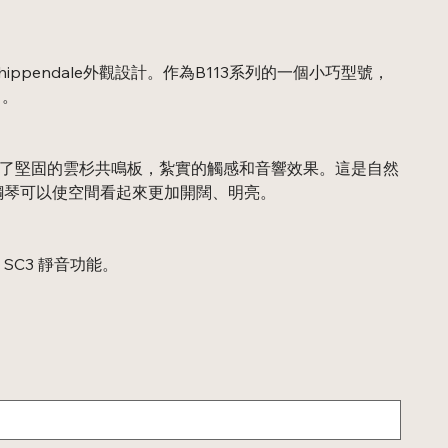
ippendale外觀設計。作為B113系列的一個小巧型號，
名。
採用了堅固的雲杉共鳴板，紮實的觸感和音響效果。這是自然
色鋼琴可以使空間看起來更加開闊、明亮。
™ SC3 靜音功能。