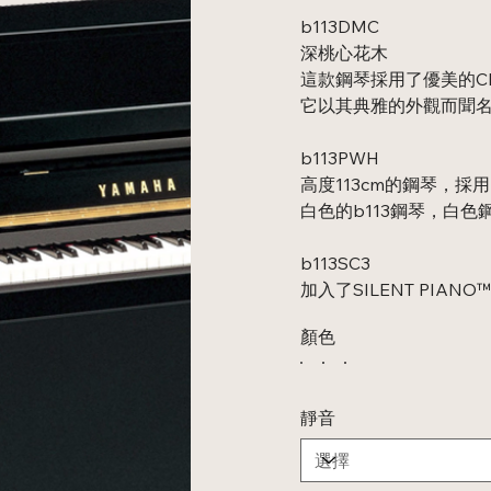
b113DMC
深桃心花木
這款鋼琴採用了優美的Ch
它以其典雅的外觀而聞
b113PWH
高度113cm的鋼琴，
白色的b113鋼琴，白
b113SC3
加入了SILENT PIANO
顏色
靜音