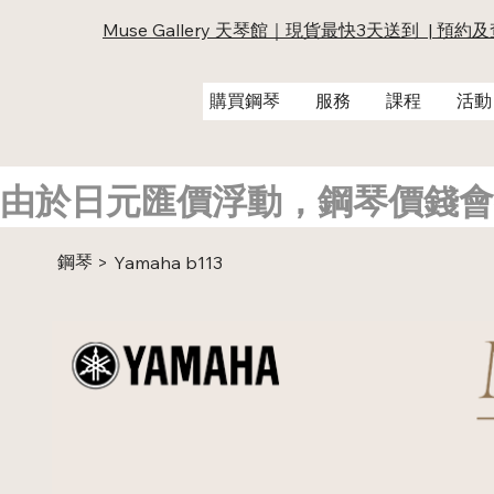
Muse Gallery 天琴館｜現貨最快3天送到 | 預約
購買鋼琴
服務
課程
活動
由於日元匯價浮動，鋼琴價錢會
鋼琴
>
Yamaha b113