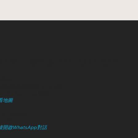
購買，需預約門市選購/查詢
請預約）：
角道838號勵豐中心1104室
, D2 Place Two 對面)
看地圖
）
 WhatsApp :
246322
開啟WhatsApp對話
）