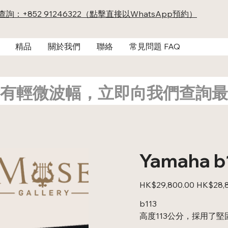
及查詢：+852 91246322（點擊直接以WhatsApp預約）
精品
關於我們
聯絡
常見問題 FAQ
有輕微波幅，立即向我們查詢最
Yamaha b
原
促
HK$29,800.00
HK$28,
始
銷
價
價
b113
格
格
高度113公分，採用了