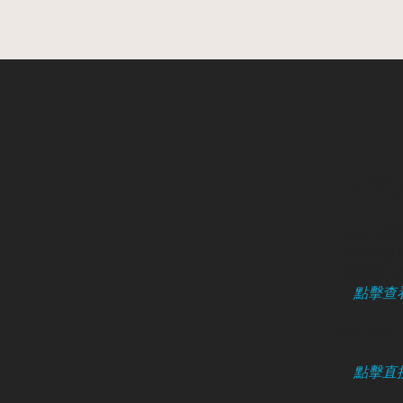
如欲
地址（敬
長沙灣荔枝
​(長義街入口
（
點擊查
預約電話 /
+852 91
（
點擊直接