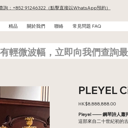
及查詢：+852 91246322（點擊直接以WhatsApp預約）
精品
關於我們
聯絡
常見問題 FAQ
有輕微波幅，立即向我們查詢最
PLEYEL Ci
價
HK$8,888,888.00
格
Pleyel —— 鋼琴詩
這部來自二十世紀初的古董