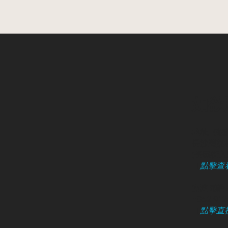
如欲
地址（敬
長沙灣荔枝
​(長義街入口
（
點擊查
預約電話 /
+852 91
（
點擊直接