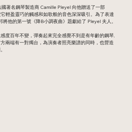
名鋼琴製造商 Camille Pleyel 向他贈送了一部
立即被它輕盈靈巧的觸感和如歌般的音色深深吸引。為了表達
,蕭邦將他的第一號《降B小調夜曲》題獻給了 Pleyel 夫人。
感度百年不變，彈奏起來完全感覺不到是有年齡的鋼琴,
前方兩端有一對燭台，為演奏者照亮樂譜的同時，也營造
圍。