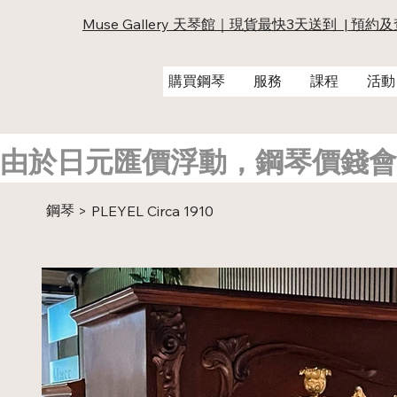
Muse Gallery 天琴館｜現貨最快3天送到 | 預約
購買鋼琴
服務
課程
活動
由於日元匯價浮動，鋼琴價錢會
鋼琴
>
PLEYEL Circa 1910