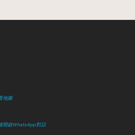
購買，需預約門市選購/查詢
請預約）：
角道838號勵豐中心1104室
, D2 Place Two 對面)
看地圖
）
 WhatsApp :
246322
開啟WhatsApp對話
）