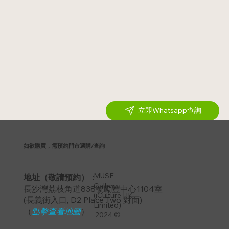
立即Whatsapp查詢
如欲購買，需預約門市選購/查詢
MUSE
地址（敬請預約）：
Gallery
長沙灣荔枝角道838號勵豐中心1104室
(iCulture HK
​(長義街入口, D2 Place Two 對面)
Limited)
（
點擊查看地圖
）
2024 ©