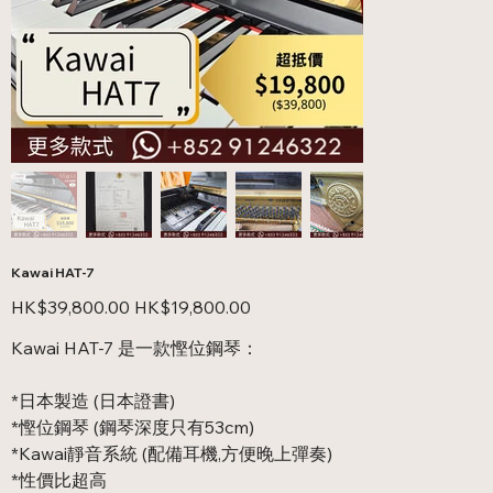
Kawai HAT-7
原
促
HK$39,800.00
HK$19,800.00
始
銷
價
價
Kawai HAT-7 是一款慳位鋼琴：
格
格
*日本製造 (日本證書)
*慳位鋼琴 (鋼琴深度只有53cm)
*Kawai靜音系統 (配備耳機,方便晚上彈奏)
*性價比超高