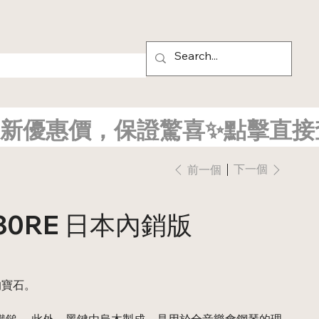
新優惠價，保證驚喜✨點擊直接
下一個
前一個
980RE 日本內銷版
的寶石。
造的鐵鎚。 此外，黑鍵由烏木製成，是用於全音樂會鋼琴的理