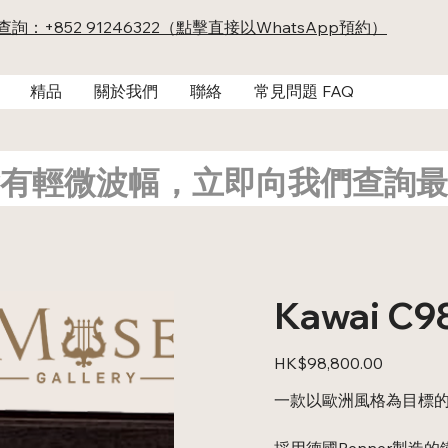
及查詢：+852 91246322（點擊直接以WhatsApp預約）
精品
關於我們
聯絡
常見問題 FAQ
有輕微波幅，立即向我們查詢最
Kawai C
價
HK$98,800.00
格
一款以歐洲風格為目標
採用德國Renner製