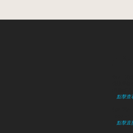
如欲
地址（敬
長沙灣荔枝
​(長義街入口
（
點擊查
預約電話 /
+852 91
（
點擊直接