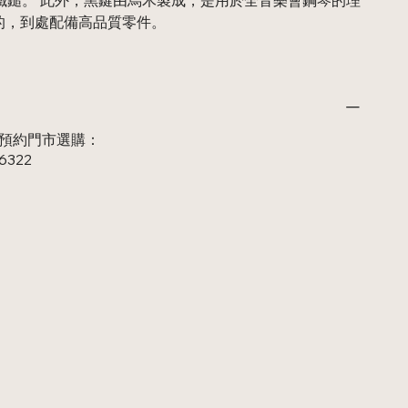
的，到處配備高品質零件。
 或 預約門市選購：
46322