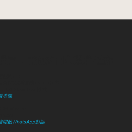
購買，需預約門市選購/查詢
請預約）：
角道838號勵豐中心1104室
, D2 Place Two 對面)
看地圖
）
 WhatsApp :
246322
開啟WhatsApp對話
）