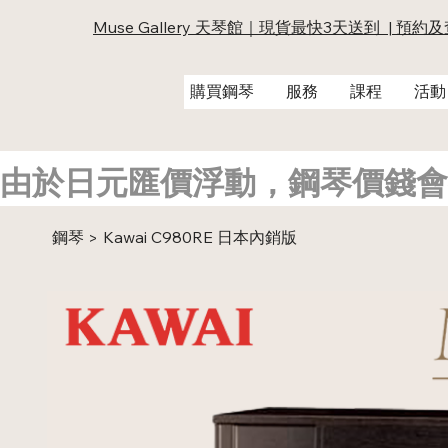
Muse Gallery 天琴館｜現貨最快3天送到 | 預約
購買鋼琴
服務
課程
活動
由於日元匯價浮動，鋼琴價錢會
鋼琴
Kawai C980RE 日本內銷版
>