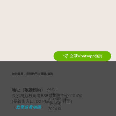
立即Whatsapp查詢
如欲購買，需預約門市選購/查詢
MUSE
地址（敬請預約）：
Gallery
長沙灣荔枝角道838號勵豐中心1104室
(iCulture HK
​(長義街入口, D2 Place Two 對面)
Limited)
（
點擊查看地圖
）
2024 ©