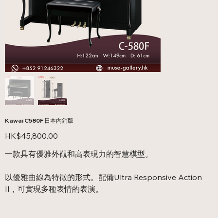
Kawai C580F 日本內銷版
價
HK$45,800.00
格
一款具有優雅外觀和高表現力的智慧模型。
以優雅曲線為特徵的形式。配備Ultra Responsive Action
II，可實現多種表情的表演。