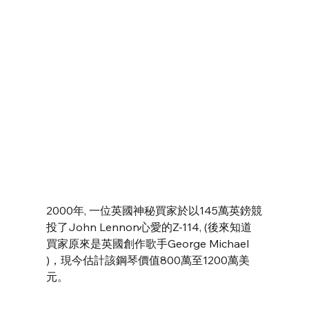
2000年, 一位英國神秘買家於以145萬英鎊競
投了John Lennon心愛的Z-114, (後來知道
買家原來是英國創作歌手George Michael 
)，現今估計該鋼琴價值800萬至1200萬美
元。