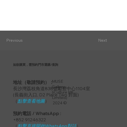
Previous
Next
如欲購買，需預約門市選購/查詢
MUSE
地址（敬請預約）：
Gallery
長沙灣荔枝角道838號勵豐中心1104室
(iCulture HK
​(長義街入口, D2 Place Two 對面)
Limited)
（
點擊查看地圖
）
2024 ©
預約電話 / WhatsApp :
+852 91246322
（
點擊直接開啟WhatsApp對話
）