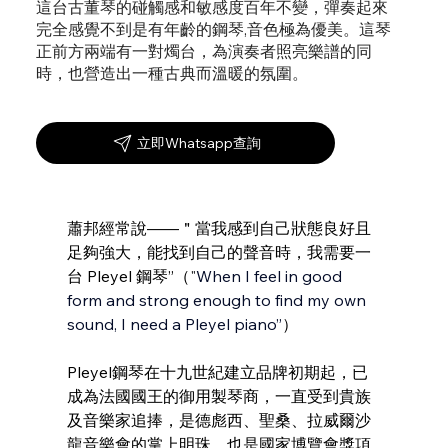
這台古董琴的碰觸感和敏感度百年不變，彈奏起來
完全感覺不到是有年齡的鋼琴,音色極為優美。這琴
正前方兩端有一對燭台，為演奏者照亮樂譜的同
時，也營造出一種古典而溫暖的氛圍。
立即Whatsapp查詢
蕭邦經常說——＂當我感到自己狀態良好且
足夠強大，能找到自己的聲音時，我需要一
台 Pleyel 鋼琴”（
"
When I feel in good 
form and strong enough to find my own 
sound, I need a Pleyel piano”
）
Pleyel鋼琴在十九世紀建立品牌初期起，已
成為法國國王的御用製琴商，一直受到貴族
及音樂家追捧，是德彪西、聖桑、拉威爾沙
龍音樂會的掌上明珠，也是國家博覽會獎項