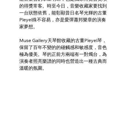
的得獎常客。時至今日，音樂收藏家要找到
一台狀態依舊，能彰顯昔日名琴光輝的古董
Pleyel殊不容易，亦是愛彈蕭邦樂章的演奏
家夢想。
Muse Gallery天琴館收藏的古董Pleyel琴，
保留了百年不變的的碰觸感和敏感度，音色
極為優美。琴的正前方兩端有一對燭台，為
演奏者照亮樂譜的同時也營造出一種古典而
溫暖的氛圍。