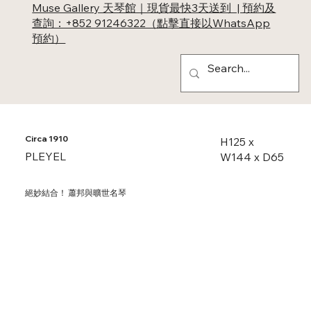
Muse Gallery 天琴館｜現貨最快3天送到 | 預約及
查詢：+852 91246322（點擊直接以WhatsApp
預約）
Circa 1910
H125 x
PLEYEL
W144 x D65
絕妙結合！ 蕭邦與曠世名琴