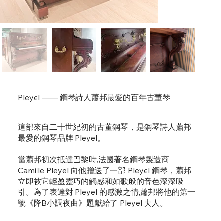
Pleyel —— 鋼琴詩人蕭邦最愛的百年古董琴
這部來自二十世紀初的古董鋼琴，是鋼琴詩人蕭邦
最愛的鋼琴品牌 Pleyel。
當蕭邦初次抵達巴黎時,法國著名鋼琴製造商
Camille Pleyel 向他贈送了一部 Pleyel 鋼琴，蕭邦
立即被它輕盈靈巧的觸感和如歌般的音色深深吸
引。為了表達對 Pleyel 的感激之情,蕭邦將他的第一
號《降B小調夜曲》題獻給了 Pleyel 夫人。