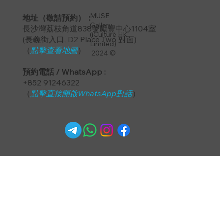
MUSE
地址（敬請預約）：
Gallery
長沙灣荔枝角道838號勵豐中心1104室
(iCulture HK
​(長義街入口, D2 Place Two 對面)
Limited)
（
點擊查看地圖
）
2024 ©
預約電話 / WhatsApp :
+852 91246322
（
點擊直接開啟WhatsApp對話
）