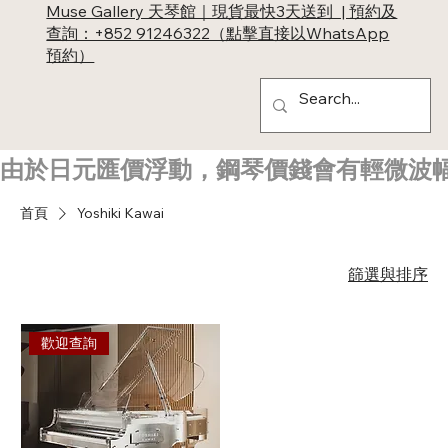
Muse Gallery 天琴館｜現貨最快3天送到 | 預約及
查詢：+852 91246322（點擊直接以WhatsApp
預約）
由於日元匯價浮動，鋼琴價錢會有輕微波
首頁
Yoshiki Kawai
篩選與排序
歡迎查詢