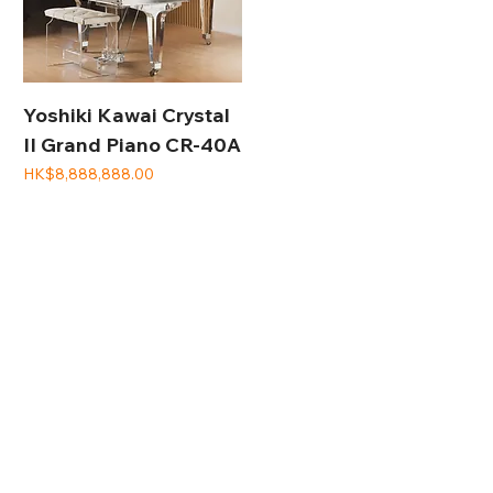
Yoshiki Kawai Crystal
II Grand Piano CR-40A
價格
HK$8,888,888.00