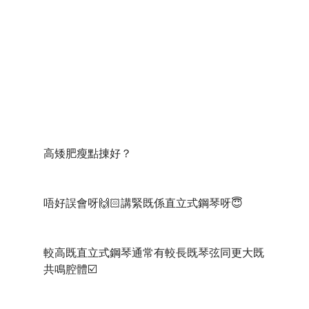
高矮肥瘦點㨂好？
唔好誤會呀🙌🏻講緊既係直立式鋼琴呀😇
較高既直立式鋼琴通常有較長既琴弦同更大既
共鳴腔體☑️