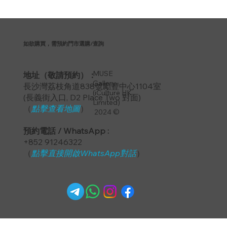
如欲購買，需預約門市選購/查詢
MUSE
地址（敬請預約）：
Gallery
長沙灣荔枝角道838號勵豐中心1104室
(iCulture HK
​(長義街入口, D2 Place Two 對面)
Limited)
（
點擊查看地圖
）
2024 ©
預約電話 / WhatsApp :
+852 91246322
（
點擊直接開啟WhatsApp對話
）