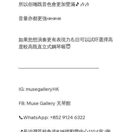
所以佢哋既音色會更加豐滿🎵🎶🎶
音量亦都更強📣📣📣
如果您想演奏更有表現力💪🏻可以試吓選擇高
度較高既直立式鋼琴喔😇
—————————————————
IG: musegalleryHK
FB: Muse Gallery 天琴館
📞WhatsApp: +852 9124 6322
📍長沙灣荔枝角道838號勵豐中心1104室 (敬