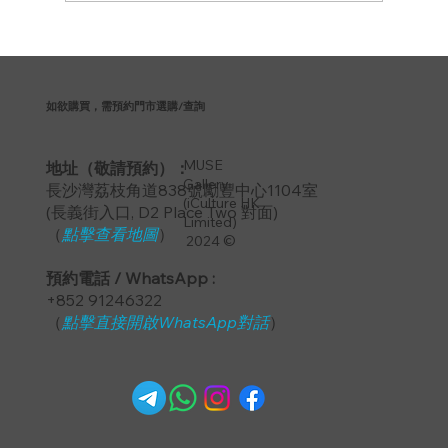
篎斯交響樂團、巴赫音樂教室、天琴館聯
合主辦演奏會系列Recital Series
如欲購買，需預約門市選購/查詢
MUSE
地址（敬請預約）：
Gallery
長沙灣荔枝角道838號勵豐中心1104室
(iCulture HK
​(長義街入口, D2 Place Two 對面)
Limited)
（
點擊查看地圖
）
2024 ©
預約電話 / WhatsApp :
+852 91246322
（
點擊直接開啟WhatsApp對話
）