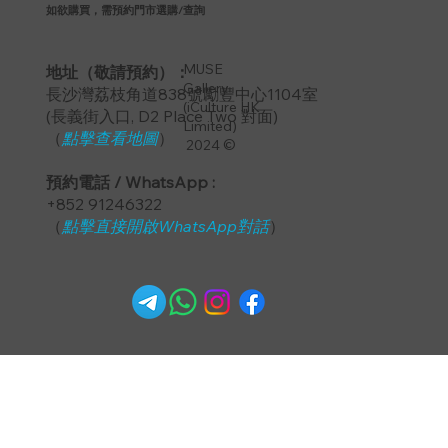
如欲購買，需預約門市選購/查詢
MUSE
地址（敬請預約）：
Gallery
長沙灣荔枝角道838號勵豐中心1104室
(iCulture HK
​(長義街入口, D2 Place Two 對面)
Limited)
（
點擊查看地圖
）
2024 ©
預約電話 / WhatsApp :
+852 91246322
（
點擊直接開啟WhatsApp對話
）