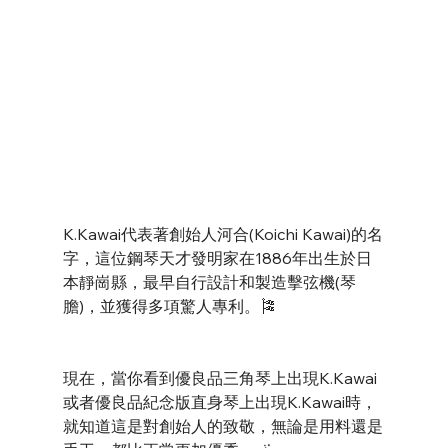
K.Kawai代表著創始人河合(Koichi Kawai)的名
字，這位鋼琴天才發明家在1886年出生於日
本靜崗縣，最早自行設計和製造擊弦機(琴
膽)，並獲得多項驚人專利。🎏
現在，當你看到優良品三角琴上出現K.Kawai
或者優良品紀念版直身琴上出現K.Kawai時，
就知道這是對創始人的致敬，無論是用料還是