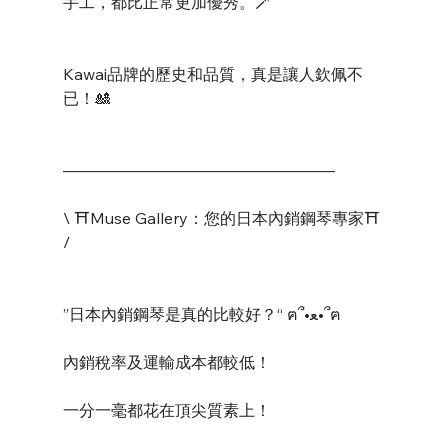
手工，都比正常更加優秀。🪄
Kawai品牌的歷史和品質，真是讓人欽佩不
已！🎎
—————————————————
\ ⛩️Muse Gallery：您的日本內銷鋼琴專家⛩️ 
/
”日本內銷鋼琴是真的比較好？“ ฅ՞•ﻌ•՞ฅ
內銷稅率及運輸成本都較低！
一分一毫都花在頂尖質素上！