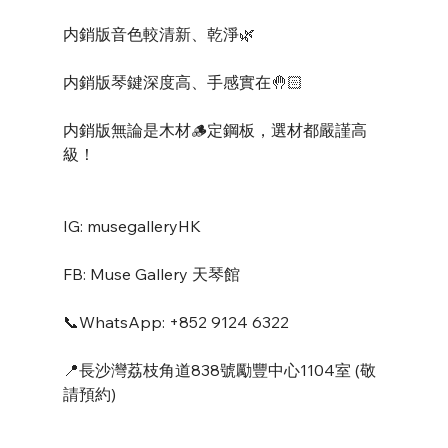
内銷版音色較清新、乾淨🌿
内銷版琴鍵深度高、手感實在🤚🏻
内銷版無論是木材🪵定鋼板，選材都嚴謹高
級！
IG: musegalleryHK
FB: Muse Gallery 天琴館
📞WhatsApp: +852 9124 6322
📍長沙灣荔枝角道838號勵豐中心1104室 (敬
請預約)