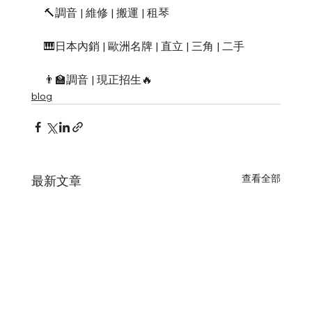
🔨調音 | 維修 | 搬運 | 租琴
🎹日本內銷 | 歐洲名牌 | 直立 | 三角 | 二手
👨‍🏫調音 | 現正招生🔥
blog
查看全部
最新文章